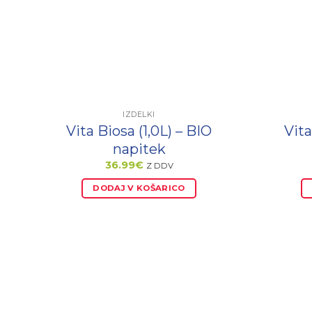
IZDELKI
Vita Biosa (1,0L) – BIO
Vita
napitek
36.99
€
Z DDV
DODAJ V KOŠARICO
PODOBNI IZDELKI