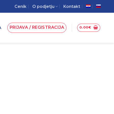
Cenik
O podjetju
Kontakt
PRIJAVA / REGISTRACIJA
A
0.00
€
a (3,0L) – BIO napitek
78.99
€
Z DDV
Neto količina:
3,0 L
a (3,0L) - BIO napitek količina
DODAJ V KOŠARICO