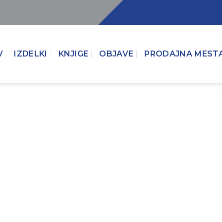
V
IZDELKI
KNJIGE
OBJAVE
PRODAJNA MEST
Vita Bios
Vita Bios