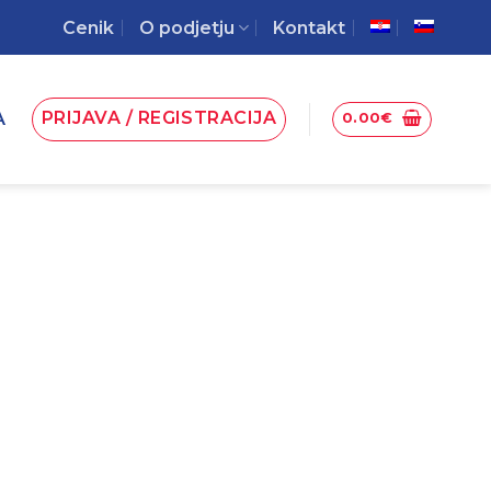
Cenik
O podjetju
Kontakt
PRIJAVA / REGISTRACIJA
A
0.00
€
irulina Institut.O – 400
tablet
38.99
€
Z DDV
Prehransko dopolnilo
 vsebina:
200 g (400 tablet)
Količinski popust:
1 kom:
38,99 €