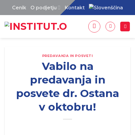
Skip
Cenik
O podjetju
Kontakt
to
content
PREDAVANJA IN POSVETI
Vabilo na
predavanja in
posvete dr. Ostana
v oktobru!