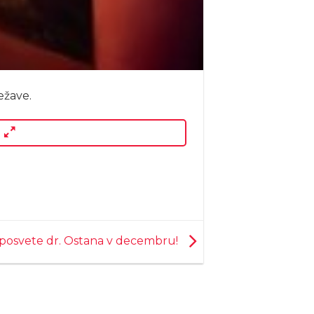
ežave.
n posvete dr. Ostana v decembru!