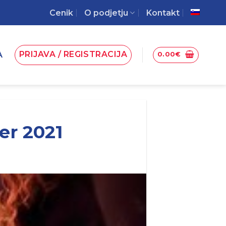
Cenik
O podjetju
Kontakt
PRIJAVA / REGISTRACIJA
A
0.00
€
er 2021