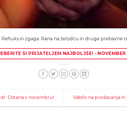
a. Refluks in zgaga. Rana na želodcu in druge prebavne t
EBERITE SI PRIJATELJEM NAJBOLJŠE! - NOVEMBER
 dr. Ostana v novembru!
Vabilo na predavanja i